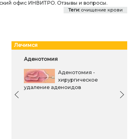
ский офис ИНВИТРО. Отзывы и вопросы.
Теги:
очищение крови
Лечимся
Какие свечи можно применять
Аденотомия
Сов
для лечения геморроя?
кон
Аденотомия -
Суппозитории
Сов
хирургическое
эффективно
кон
удаление аденоидов
устраняют зуд и
сос
жжение за счет
под
содержания в них
ком
антисептических и
мин
обезболивающих компонентов.
под
Они воздействуют прямо на
геморроидальные узлы,