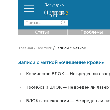
Статьи
Проблемы
Главная
/ Все теги
/ Записи с меткой
Записи с меткой «очищение крови»
Количество ВЛОК
—
Не вреден ли лазе
Тромбоз и ВЛОК
—
Не вреден ли лазер
ВЛОК в гинекологии
—
Не вреден ли ла