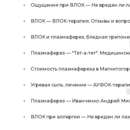
Ощущения при ВЛОК
—
Не вреден ли л
ВЛОК
—
ВЛОК-терапия. Отзывы и вопро
ВЛОК и плазмаферез, бледная трепон
Плазмаферез
—
"Тет-а-тет". Медицинск
Стоимость плазмафереза в Магнитогор
Угревая сыпь. лечение
—
АУФОК-терапия
Плазмаферез
—
Иванченко Андрей Мих
ВЛОК при аллергии
—
Не вреден ли лаз