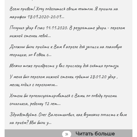
Всем привет! Хочу поделиться своим опытом. Я пришла на
марафон 18.09.2020-20.09…
Получил удар в глаз 14.11.2020. В результате удара - перелом
нижней стенки левой…
Должны были прийти к Вам в апреле для записи на плановую
операцию, но в связи с…
Можно тоже приобрести у вас присоску для снятия протеза
У меня был перелом нижней стенки орбиты 28.01.20 удар ,
месяц ходил с переломом…
Хотели бы проконсультироваться с Вами по поводу приема
сонапакса, ребенку 12 лет…
Здравствуйте. Олег Валентинович, как возможно попасть к вам
на приём? Мы были у…
Читать больше