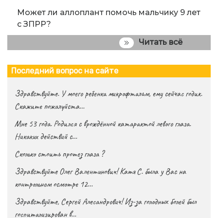
Может ли аллоплант помочь мальчику 9 лет
с ЗПРР?
Читать всё
Последний вопрос на сайте
Здравствуйте. У моего ребенка микрофтальм, ему сейчас годик.
Скажите пожалуйста…
Мне 53 года. Родился с врождённой катарактой левого глаза.
Никаких действий с…
Сколько стоить протез глаза ?
Здравствуйте Олег Валентинович! Катя С. была у Вас на
контрольном осмотре 12…
Здравствуйте, Сергей Алесандрович! Из-за голодных болей был
госпитализирован в…