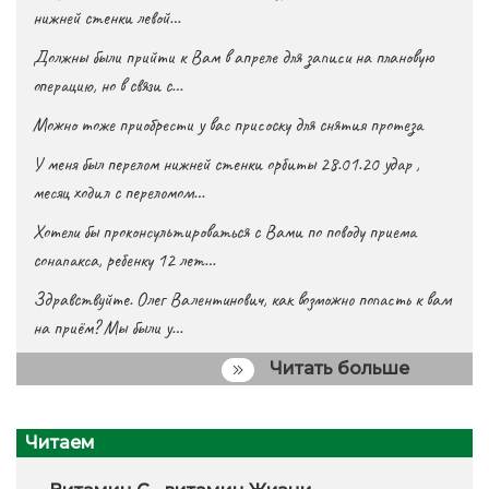
нижней стенки левой…
Должны были прийти к Вам в апреле для записи на плановую
операцию, но в связи с…
Можно тоже приобрести у вас присоску для снятия протеза
У меня был перелом нижней стенки орбиты 28.01.20 удар ,
месяц ходил с переломом…
Хотели бы проконсультироваться с Вами по поводу приема
сонапакса, ребенку 12 лет…
Здравствуйте. Олег Валентинович, как возможно попасть к вам
на приём? Мы были у…
Читать больше
Читаем