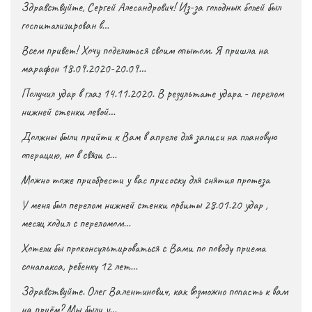
Здравствуйте, Сергей Алесандрович! Из-за голодных болей был
госпитализирован в…
Всем привет! Хочу поделиться своим опытом. Я пришла на
марафон 18.09.2020-20.09…
Получил удар в глаз 14.11.2020. В результате удара - перелом
нижней стенки левой…
Должны были прийти к Вам в апреле для записи на плановую
операцию, но в связи с…
Можно тоже приобрести у вас присоску для снятия протеза
У меня был перелом нижней стенки орбиты 28.01.20 удар ,
месяц ходил с переломом…
Хотели бы проконсультироваться с Вами по поводу приема
сонапакса, ребенку 12 лет…
Здравствуйте. Олег Валентинович, как возможно попасть к вам
на приём? Мы были у…