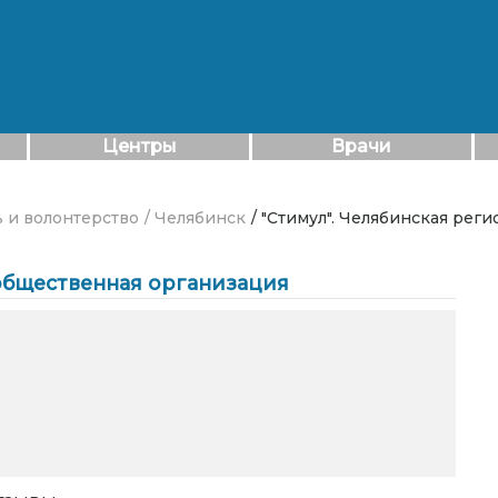
Центры
Врачи
ь и волонтерство
/ Челябинск
/ "Стимул". Челябинская ре
 общественная организация