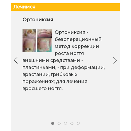
Лечимся
Депрессия у босса
Ортониксия
Мед
серо
Исследование
Ортониксия -
ста
ученых-социологов
безоперационный
из Остина (США)
метод коррекции
показало, что
роста ногтя
внешними средствами -
руководители
женщины более подвержены
пластинками, - при деформации,
депрессии, чем мужчины такого
врастании, грибковых
ней
же ранга. Кроме того, мужчины
поражениях; для лечения
стр
"на должности" имеют меньше
вросшего ногтя.
улу
симптомов депрессии, в отличии
Мед
от иных.
прак
сост