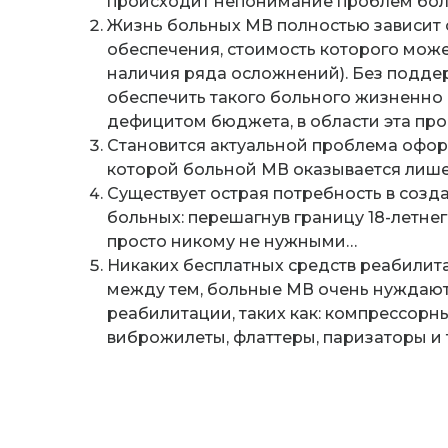
происходит непонимание проблем бол
Жизнь больных МВ полностью зависит 
обеспечения, стоимость которого может 
наличия ряда осложнений). Без подде
обеспечить такого больного жизненно
дефицитом бюджета, в области эта пр
Становится актуальной проблема офо
которой больной МВ оказывается лиш
Существует острая потребность в созд
больных: перешагнув границу 18-летне
просто никому не нужными…
Никаких бесплатных средств реабилита
между тем, больные МВ очень нуждают
реабилитации, таких как: компрессорн
виброжилеты, флаттеры, паризаторы и т