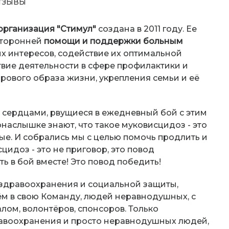
ТЗЫВЫ
организация "Стимул"
создана в 2011 году. Ее
сторонней
помощи и поддержки больным
ных интересов, содействие их оптимальной
твие деятельности в сфере профилактики и
рового образа жизни, укрепления семьи и её
 сердцами, рвущиеся в ежедневный бой с этим
наслышке знают, что такое муковисцидоз - это
ые. И собрались мы с целью помочь продлить и
идоз - это не приговор, это повод
ь в бой вместе! Это повод победить!
 здравоохранения и социальной защиты,
ём в свою Команду, людей неравнодушных, с
ом, волонтёров, спонсоров. Только
равоохранения и просто неравнодушных людей,