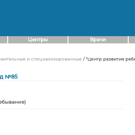
Центры
Врачи
ровительные и специализированные
/ "Центр развития реб
ад №85
ребывание)