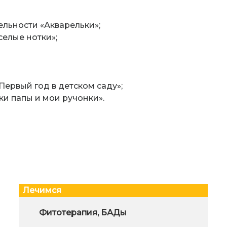
ельности «Акварельки»;
селые нотки»;
ервый год в детском саду»;
ки папы и мои ручонки».
Лечимся
Основные направления лечения
Фитотерапия, БАДы
Что 
сахарного диабета 2 типа