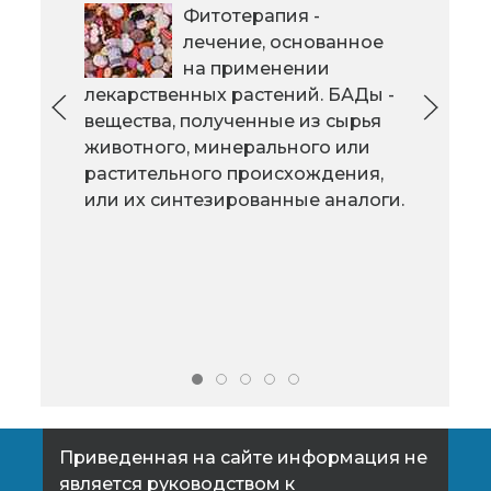
Фитотерапия -
На начальном этапе лечения
лечение, основанное
сахарного диабета 2 типа нужно
на применении
привести Ваш вес в норму путем
лекарственных растений. БАДы -
под
сбалансированного питания и
вещества, полученные из сырья
восп
физических упражнений.
животного, минерального или
забо
растительного происхождения,
кор
или их синтезированные аналоги.
хро
сохр
лет.
Приведенная на сайте информация не
является руководством к