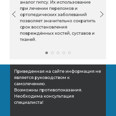
химические вещества,
аналог гипсу. Их использование
скрывающиеся в обычной
при лечении переломов и
воз
домашней пыли и повседневных
ортопедических заболеваний
рас
продуктах, навредить нам.
позволяет значительно сократить
ста
Выявлено около 140 химических
срок восстановления
черн
соединений влияющих на наш
повреждённых костей, суставов и
кот
организм.
тканей.
для 
Приведенная на сайте информация не
является руководством к
самолечению.
Возможны противопоказания.
Необходима консультация
специалиста!