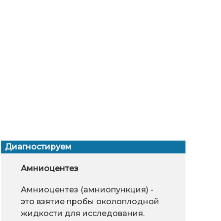
Диагностируем
епты избавления от черных
Ортониксия
Амниоцентез
Вазомоторн
Глазное
Кон
ек
исс
Амниоцентез (амниопункция) -
Ортониксия -
При выходе кожного
Для
это взятие пробы околоплодной
безоперационный
сала на поверхность
воз
жидкости для исследования.
метод коррекции