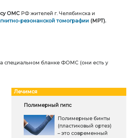
ису ОМС
РФ жителей г. Челябинска и
гнитно-резонанской томографии
(МРТ).
а специальном бланке ФОМС (они есть у
Лечимся
Бытовая химия и гормоны
Полимерный гипс
Рец
точ
Химические соединения плотно
Полимерные бинты
вошли в нашу жизнь, и мы уже не
(пластиковый ортез)
задумываемся могут ли
– это современный