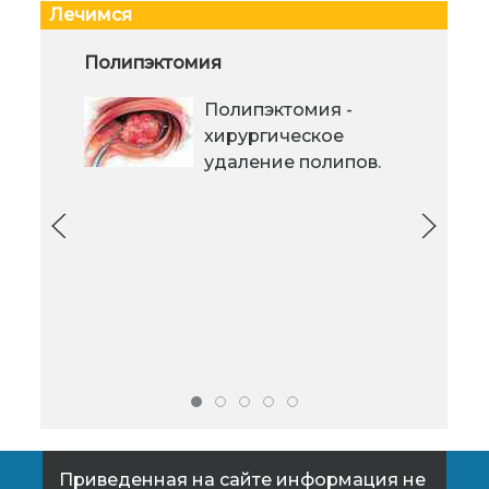
Лечимся
Почему важно делать рентген
Полипэктомия
Поч
зубов
Полипэктомия -
Сложно увидеть то, что скрыто
хирургическое
под эмалью, в деснах или костной
удаление полипов.
ткани. Некоторые заболевания
дов
зубов и десен могут долго
про
оставаться неузнанными, не
пол
проявлять симптомов. Это
чер
приводит к осложнениям: потере
хара
зубов, инфекциям и длительному
зал
лечению.
быт
при
Приведенная на сайте информация не