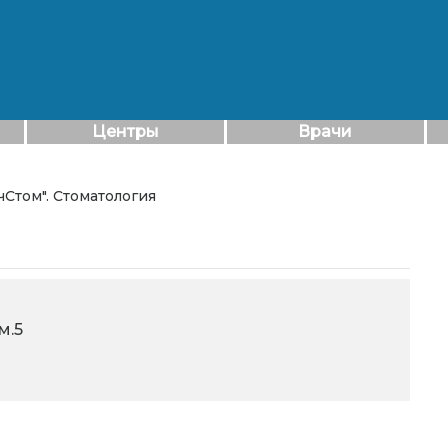
Центры
Врачи
ичСтом". Стоматология
м.5