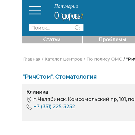
Статьи
Проблемы
Главная
/ Каталог центров
/ По полису ОМС
/ "Р
"РичСтом". Стоматология
Клиника
г. Челябинск, Комсомольский пр, 101, по
+7 (351) 225-3252