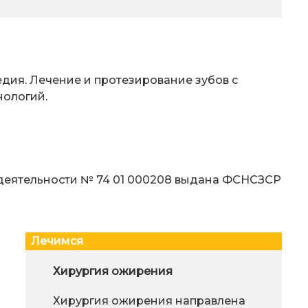
едия. Лечение и протезирование зубов с
нологий.
деятельности № 74 01 000208 выдана ФСНСЗСР
Лечимся
Остеохондроз позвоночника и
Хирургия ожирения
Что 
его обострения
Хирургия ожирения направлена
Эну