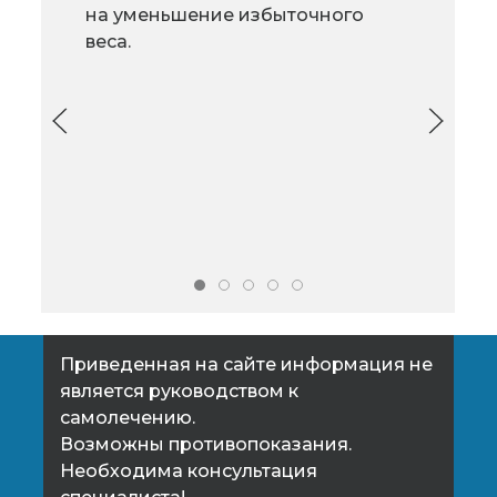
Некоторые лечебные
на уменьшение избыточного
час
мероприятия при болях в спине
веса.
расс
не только бесполезны, но и
про
небезопасны.
тол
Ноч
пуз
рег
Фор
виды
Приведенная на сайте информация не
является руководством к
самолечению.
Возможны противопоказания.
Необходима консультация