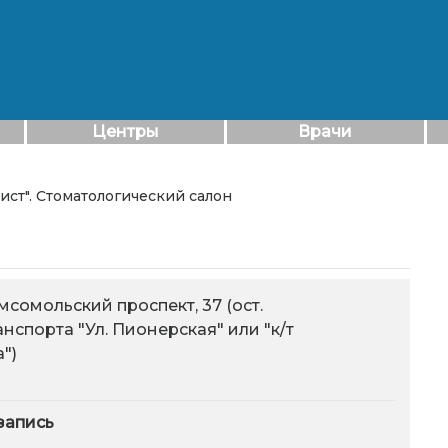
Центры
Врачи
тист". Стоматологический салон
мсомольский проспект, 37 (ост.
нспорта "Ул. Пионерская" или "к/т
")
запись