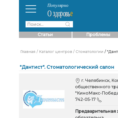
Статьи
Проблемы
Главная
/ Каталог центров
/ Стоматологии
/ "Дан
"Дантист". Стоматологический салон
г. Челябинск, Ко
общественного тра
"КиноМакс-Победа
742-05-17
Предварительная 
обязательна