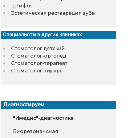
Штифты
Эстетическая реставрация зуба
Специалисты в других клиниках
Стоматолог детский
Стоматолог-ортопед
Стоматолог-терапевт
Стоматолог-хирург
Диагностируем
чины внезапного
Плазмаферез
"Имедис"-диагностика
Что нужно зн
Глазное
Доп
овокружения
вегетососуд
Плазмаферез - процесс
Биорезонансная
Доп