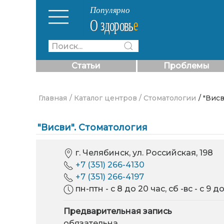
Статьи
Проблемы
Главная
/ Каталог центров
/ Стоматологии
/ "Вис
"Висви". Стоматология
г. Челябинск, ул. Российская, 198
+7 (351) 266-4130
+7 (351) 266-4197
пн-птн - с 8 до 20 час, сб -вс - с 9 до
Предварительная запись
обязательна