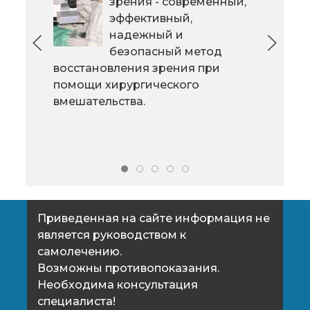
Сре
психоэмоциональной и
зрения - современный,
вне
уменьшение физической
эффективный,
мож
активности приводит в конечном
надежный и
пер
итоге к боли в спине,
безопасный метод
хор
конечностях.
восстановления зрения при
гол
помощи хирургического
соп
вмешательства.
тошн
Приведенная на сайте информация не
является руководством к
самолечению.
Возможны противопоказания.
Необходима консультация
специалиста!