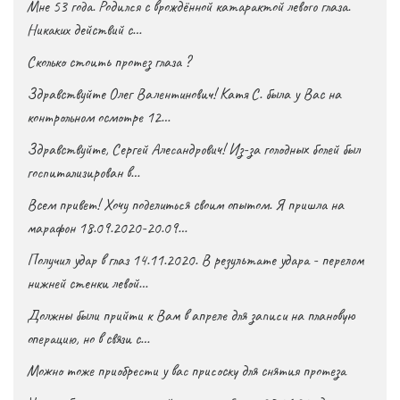
Мне 53 года. Родился с врождённой катарактой левого глаза.
Никаких действий с…
Сколько стоить протез глаза ?
Здравствуйте Олег Валентинович! Катя С. была у Вас на
контрольном осмотре 12…
Здравствуйте, Сергей Алесандрович! Из-за голодных болей был
госпитализирован в…
Всем привет! Хочу поделиться своим опытом. Я пришла на
марафон 18.09.2020-20.09…
Получил удар в глаз 14.11.2020. В результате удара - перелом
нижней стенки левой…
Должны были прийти к Вам в апреле для записи на плановую
операцию, но в связи с…
Можно тоже приобрести у вас присоску для снятия протеза