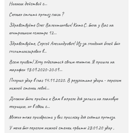
Никаких действий с…
Сколько стоить протез глаза ?
Здравствуйте Олег Валентинович! Катя С. была у Вас на
контрольном осмотре 12…
Здравствуйте, Сергей Алесандрович! Из-за голодных болей был
госпитализирован в…
Всем привет! Хочу поделиться своим опытом. Я пришла на
марафон 18.09.2020-20.09…
Получил удар в глаз 14.11.2020. В результате удара - перелом
нижней стенки левой…
Должны были прийти к Вам в апреле для записи на плановую
операцию, но в связи с…
Можно тоже приобрести у вас присоску для снятия протеза
У меня был перелом нижней стенки орбиты 28.01.20 удар ,