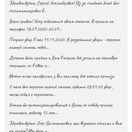
Здравствуйте, Сергей Алесандрович! Из-за голодных болей был
госпитализирован в…
Всем привет! Хочу поделиться своим опытом. Я пришла на
марафон 18.09.2020-20.09…
Получил удар в глаз 14.11.2020. В результате удара - перелом
нижней стенки левой…
Должны были прийти к Вам в апреле для записи на плановую
операцию, но в связи с…
Можно тоже приобрести у вас присоску для снятия протеза
У меня был перелом нижней стенки орбиты 28.01.20 удар ,
месяц ходил с переломом…
Хотели бы проконсультироваться с Вами по поводу приема
сонапакса, ребенку 12 лет…
Здравствуйте. Олег Валентинович, как возможно попасть к вам
на приём? Мы были у…