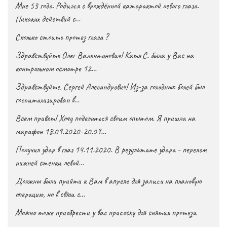
Мне 53 года. Родился с врождённой катарактой левого глаза.
Никаких действий с…
Сколько стоить протез глаза ?
Здравствуйте Олег Валентинович! Катя С. была у Вас на
контрольном осмотре 12…
Здравствуйте, Сергей Алесандрович! Из-за голодных болей был
госпитализирован в…
Всем привет! Хочу поделиться своим опытом. Я пришла на
марафон 18.09.2020-20.09…
Получил удар в глаз 14.11.2020. В результате удара - перелом
нижней стенки левой…
Должны были прийти к Вам в апреле для записи на плановую
операцию, но в связи с…
Можно тоже приобрести у вас присоску для снятия протеза