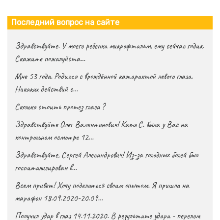
Последний вопрос на сайте
Здравствуйте. У моего ребенка микрофтальм, ему сейчас годик.
Скажите пожалуйста…
Мне 53 года. Родился с врождённой катарактой левого глаза.
Никаких действий с…
Сколько стоить протез глаза ?
Здравствуйте Олег Валентинович! Катя С. была у Вас на
контрольном осмотре 12…
Здравствуйте, Сергей Алесандрович! Из-за голодных болей был
госпитализирован в…
Всем привет! Хочу поделиться своим опытом. Я пришла на
марафон 18.09.2020-20.09…
Получил удар в глаз 14.11.2020. В результате удара - перелом