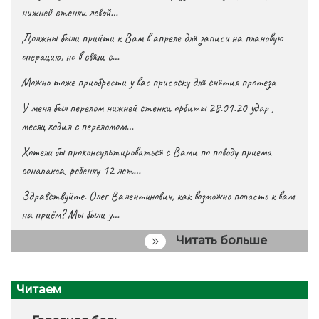
нижней стенки левой…
Должны были прийти к Вам в апреле для записи на плановую
операцию, но в связи с…
Можно тоже приобрести у вас присоску для снятия протеза
У меня был перелом нижней стенки орбиты 28.01.20 удар ,
месяц ходил с переломом…
Хотели бы проконсультироваться с Вами по поводу приема
сонапакса, ребенку 12 лет…
Здравствуйте. Олег Валентинович, как возможно попасть к вам
на приём? Мы были у…
Читать больше
Читаем