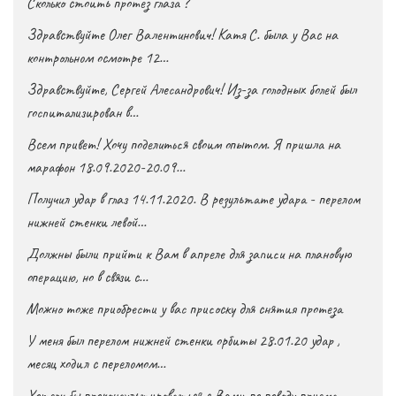
Сколько стоить протез глаза ?
Здравствуйте Олег Валентинович! Катя С. была у Вас на
контрольном осмотре 12…
Здравствуйте, Сергей Алесандрович! Из-за голодных болей был
госпитализирован в…
Всем привет! Хочу поделиться своим опытом. Я пришла на
марафон 18.09.2020-20.09…
Получил удар в глаз 14.11.2020. В результате удара - перелом
нижней стенки левой…
Должны были прийти к Вам в апреле для записи на плановую
операцию, но в связи с…
Можно тоже приобрести у вас присоску для снятия протеза
У меня был перелом нижней стенки орбиты 28.01.20 удар ,
месяц ходил с переломом…
Хотели бы проконсультироваться с Вами по поводу приема