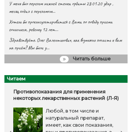
У меня был перелом нижней стенки орбиты 28.01.20 удар ,
месяц ходил с переломом…
Хотели бы проконсультироваться с Вами по поводу приема
сонапакса, ребенку 12 лет…
Здравствуйте. Олег Валентинович, как возможно попасть к вам
на приём? Мы были у…
Читать больше
Читаем
Противопоказания для применения
некоторых лекарственных растений (Л-Я)
Любой, в том числе и
натуральный препарат,
имеет, как свои показания,