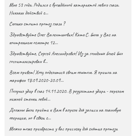
Мне 53 года. Родился с врождённой катарактой левого глаза.
Никаких действий с…
Сколько стоить протез глаза ?
Здравствуйте Олег Валентинович! Катя С. была у Вас на
контрольном осмотре 12…
Здравствуйте, Сергей Алесандрович! Из-за голодных болей был
госпитализирован в…
Всем привет! Хочу поделиться своим опытом. Я пришла на
марафон 18.09.2020-20.09…
Получил удар в глаз 14.11.2020. В результате удара - перелом
нижней стенки левой…
Должны были прийти к Вам в апреле для записи на плановую
операцию, но в связи с…
Можно тоже приобрести у вас присоску для снятия протеза