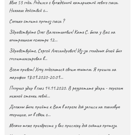
Мне 53 года. Родился с врождённой катарактой левого глаза.
Никаких действий с…
Сколько стоить протез глаза ?
Здравствуйте Олег Валентинович! Катя С. была у Вас на
контрольном осмотре 12…
Здравствуйте, Сергей Алесандрович! Из-за голодных болей был
госпитализирован в…
Всем привет! Хочу поделиться своим опытом. Я пришла на
марафон 18.09.2020-20.09…
Получил удар в глаз 14.11.2020. В результате удара - перелом
нижней стенки левой…
Должны были прийти к Вам в апреле для записи на плановую
операцию, но в связи с…
Можно тоже приобрести у вас присоску для снятия протеза