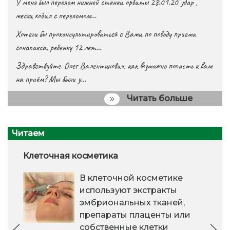
У меня был перелом нижней стенки орбиты 28.01.20 удар ,
месяц ходил с переломом…
Хотели бы проконсультироваться с Вами по поводу приема
сонапакса, ребенку 12 лет…
Здравствуйте. Олег Валентинович, как возможно попасть к вам
на приём? Мы были у…
Читать больше
Читаем
Клеточная косметика
В клеточной косметике
используют экстракты
эмбриональных тканей,
препараты плаценты или
собственные клетки