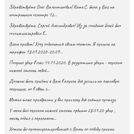
Здравствуйте Олег Валентинович! Катя С. была у Вас на
контрольном осмотре 12…
Здравствуйте, Сергей Алесандрович! Из-за голодных болей был
госпитализирован в…
Всем привет! Хочу поделиться своим опытом. Я пришла на
марафон 18.09.2020-20.09…
Получил удар в глаз 14.11.2020. В результате удара - перелом
нижней стенки левой…
Должны были прийти к Вам в апреле для записи на плановую
операцию, но в связи с…
Можно тоже приобрести у вас присоску для снятия протеза
У меня был перелом нижней стенки орбиты 28.01.20 удар ,
месяц ходил с переломом…
Хотели бы проконсультироваться с Вами по поводу приема