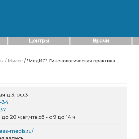
Центры
Врачи
ры
/ Миасс
/ "МедИС". Гинекологическая практика
я д.3, оф.3
5-34
137
 до 20 ч; вт,чтв,сб - с 9 до 14 ч.
ass-medis.ru/
я запись