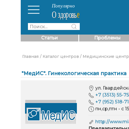
Статьи
Проблемы
Главная
/ Каталог центров
/ Медицинские цент
"МедИС". Гинекологическая практика
ул. Гвардейска
+7 (3513) 55-7
+7 (952) 518-7
пн,ср,птн - с 15
http://www.mi
Предварительна