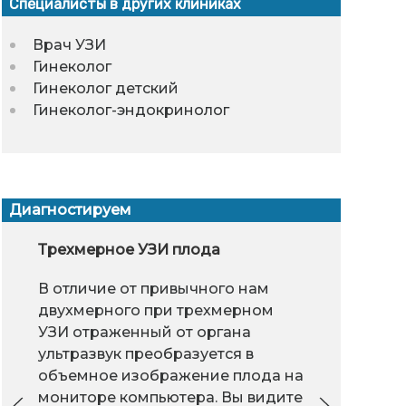
Специалисты в других клиниках
Врач УЗИ
Гинеколог
Гинеколог детский
Гинеколог-эндокринолог
Диагностируем
жденная эрозия
Операции при катаракте
Трехмерное УЗИ плода
Стопа - мат
Эндопро
УЗД
на кост
В отличие от привычного нам
"Врожденная эрозия" -
В настоящее время
Уль
двухмерного при трехмерном
это вполне
существуют
(УЗ
различные способы удаления
УЗИ отраженный от органа
естественный процесс,
вен
катаракты, конечная цель
ультразвук преобразуется в
который происходит в
которых одна и та же - заменить
объемное изображение плода на
организме девочки или
заболеваний
Эндопро
одой женщины.
мутный хрусталик.
мониторе компьютера. Вы видите
отличии от 