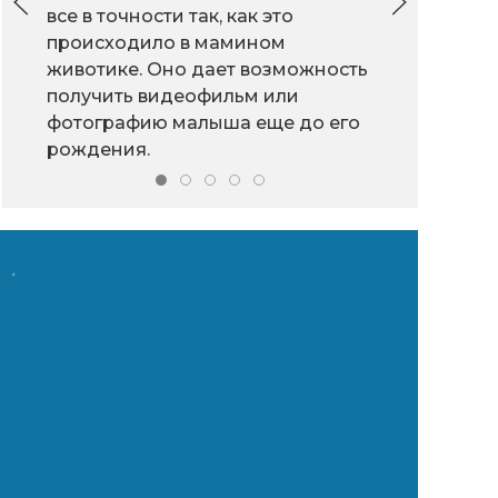
на кост
все в точности так, как это
терапии, где
при гру
происходило в мамином
результата у
и дефор
животике. Оно дает возможность
ортопедичес
разруше
получить видеофильм или
ортопедичес
скелета.
фотографию малыша еще до его
коррекции с
рождения.
решать сразу