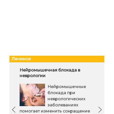
Лечимся
Высокая температура. Если
Нейромышечная блокада в
Вро
малыш заболел
неврологии
У каждой матери
Нейромышечные
возникает много
блокада при
вопросов, если
неврологических
малыш неожиданно
заболеваниях
заболел: почему, что делать, как
помогает изменить сокращение
мол