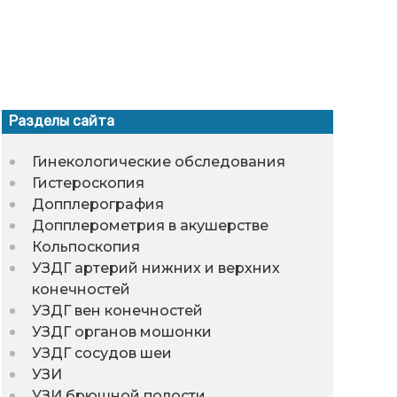
Разделы сайта
Гинекологические обследования
Гистероскопия
Допплерография
Допплерометрия в акушерстве
Кольпоскопия
УЗДГ артерий нижних и верхних
конечностей
УЗДГ вен конечностей
УЗДГ органов мошонки
УЗДГ сосудов шеи
УЗИ
УЗИ брюшной полости