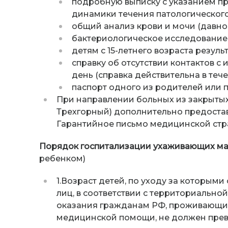
подробную выписку с указанием п
динамики течения патологического
общий анализ крови и мочи (давнос
бактериологическое исследование к
детям с 15-летнего возраста резуль
справку об отсутствии контактов 
день (справка действительна в тече
паспорт одного из родителей или п
При направлении больных из закрытых 
Трехгорный) дополнительно предостав
Гарантийное письмо медицинской стр
Порядок госпитализации ухаживающих м
ребенком)
1.Возраст детей, по уходу за которым
лиц, в соответствии с территориально
оказания гражданам РФ, проживающим
медицинской помощи, не должен прев