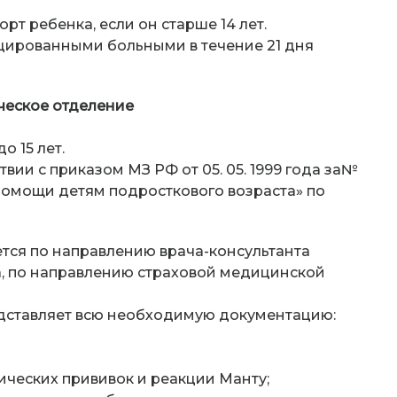
рт ребенка, если он старше 14 лет.
ицированными больными в течение 21 дня
ческое отделение
о 15 лет.
вии с приказом МЗ РФ от 05. 05. 1999 года за№
помощи детям подросткового возраста» по
тся по направлению врача-консультанта
а, по направлению страховой медицинской
едставляет всю необходимую документацию:
ческих прививок и реакции Манту;