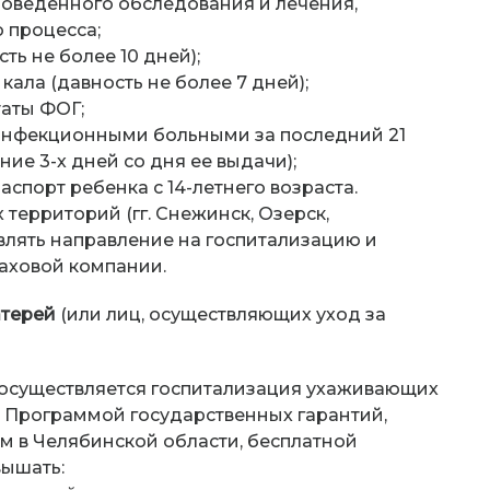
роведенного обследования и лечения,
 процесса;
ть не более 10 дней);
ала (давность не более 7 дней);
таты ФОГ;
с инфекционными больными за последний 21
ние 3-х дней со дня ее выдачи);
аспорт ребенка с 14-летнего возраста.
территорий (гг. Снежинск, Озерск,
лять направление на госпитализацию и
аховой компании.
атерей
(или лиц, осуществляющих уход за
и осуществляется госпитализация ухаживающих
й Программой государственных гарантий,
 в Челябинской области, бесплатной
ышать: