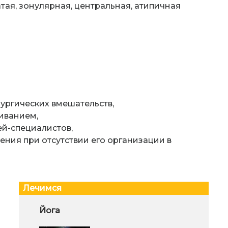
тая, зонулярная, центральная, атипичная
рургических вмешательств,
иванием,
й-специалистов,
ения при отсутствии его организации в
Лечимся
Скорая помощь при ЛОР-
Йога
Как
заболеваниях!
шар