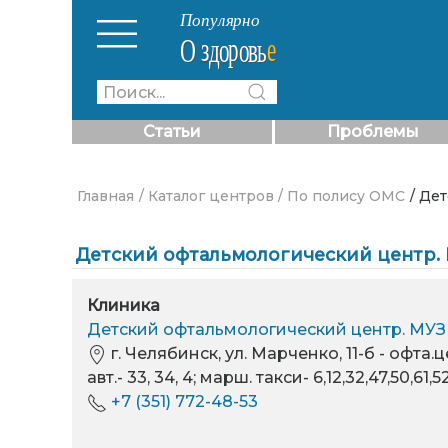
Статьи
Проблемы
Главная
/ Каталог центров
/ По полису ОМС
/ Де
Детский офтальмологический центр.
Клиника
Детский офтальмологический центр. МУ
г. Челябинск, ул. Марченко, 11-б - офта.
авт.- 33, 34, 4; марш. такси- 6,12,32,47,50
+7 (351) 772-48-53