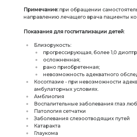
Примечание:
при обращении самостоятель
направлению лечащего врача пациенты кон
Показания для госпитализации детей
:
Близорукость:
прогрессирующая, более 1,0 диоптр
осложненная;
рано приобретенная;
невозможность адекватного обслед
Косоглазие - при невозможности адек
амбулаторных условиях.
Амблиопия
Воспалительные заболевания глаз лю
Патология сетчатки
Заболевания слезоотводящих путей
Катаракта
Глаукома