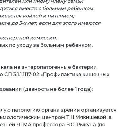
одителей или иному члену семьи
диться вместе с больным ребенком.
ивается койкой и питанием;
асте
до 3-х лет, если для этого имеются
-экспертной комиссии.
ых по уходу за больным ребенком,
кала на энтеропатогенные бактерии
о СП 3.1.1.1117-02 «Профилактика кишечных
вания (давность не более 1 года);
лую патологию органа зрения организуется
ьмологическим центром Т.Н.Мякишевой, а
езней ЧГМА профессора B.C. Рыкуна (по