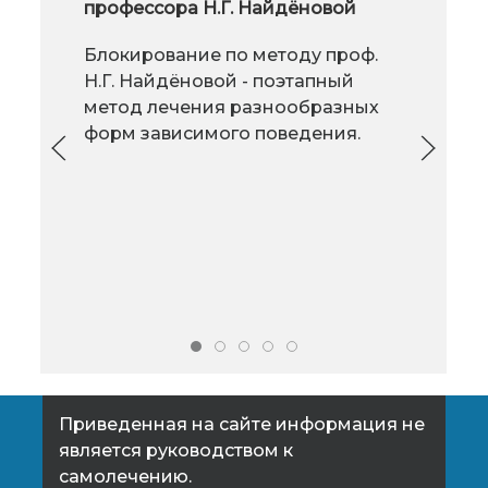
профессора Н.Г. Найдёновой
фор
Если тыл твоё слабое место и из-
Блокирование по методу проф.
Здо
за этого несмело одеваешь
Н.Г. Найдёновой - поэтапный
упр
облегающую юбку или брюки?
метод лечения разнообразных
оса
Чтобы получить упругие,
форм зависимого поведения.
сост
подтянутые ягодицы можно
обо
тренировать тело ежедневно, год
сков
за годом или обратиться к
каче
пластической хирургии.
Приведенная на сайте информация не
является руководством к
самолечению.