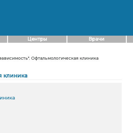
Центры
Врачи
езависимость". Офтальмологическая клиника
я клиника
линика