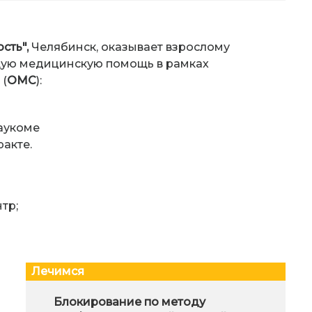
сть",
Челябинск, оказывает взрослому
ую медицинскую помощь в рамках
 (
ОМС
):
лаукоме
акте.
тр;
Лечимся
Хочу красивые ягодицы
Блокирование по методу
Диет