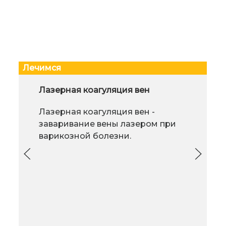
Лечимся
Ректальные свечи и мази от
Лазерная коагуляция вен
При 
геморроя на натуральной основе
про
Лазерная коагуляция вен -
суст
Не стоит недооценивать участие
заваривание вены лазером при
силы природных средств в
варикозной болезни.
комплексном лечении
традиционной медициной
разнообразных недугов, даже
тру
таких серьезных как геморрой
нев
или опухоли.
или 
подн