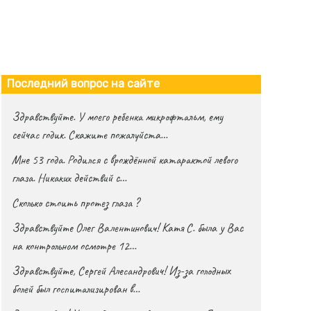
Последний вопрос на сайте
Здравствуйте. У моего ребенка микрофтальм, ему
сейчас годик. Скажите пожалуйста…
Мне 53 года. Родился с врождённой катарактой левого
глаза. Никаких действий с…
Сколько стоить протез глаза ?
Здравствуйте Олег Валентинович! Катя С. была у Вас
на контрольном осмотре 12…
Здравствуйте, Сергей Алесандрович! Из-за голодных
болей был госпитализирован в…