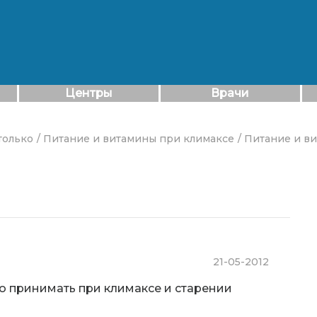
Центры
Врачи
только
/ Питание и витамины при климаксе
/ Питание и в
21-05-2012
о принимать при климаксе и старении