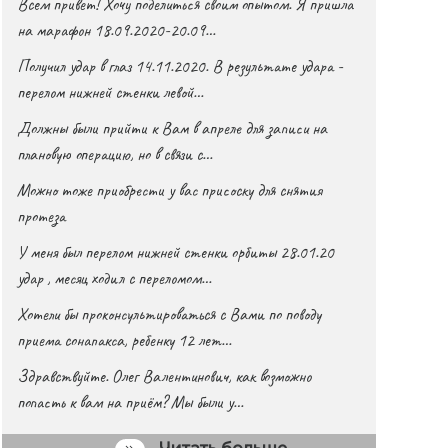
Всем привет! Хочу поделиться своим опытом. Я пришла
на марафон 18.09.2020-20.09…
Получил удар в глаз 14.11.2020. В результате удара -
перелом нижней стенки левой…
Должны были прийти к Вам в апреле для записи на
плановую операцию, но в связи с…
Можно тоже приобрести у вас присоску для снятия
протеза
У меня был перелом нижней стенки орбиты 28.01.20
удар , месяц ходил с переломом…
Хотели бы проконсультироваться с Вами по поводу
приема сонапакса, ребенку 12 лет…
Здравствуйте. Олег Валентинович, как возможно
попасть к вам на приём? Мы были у…