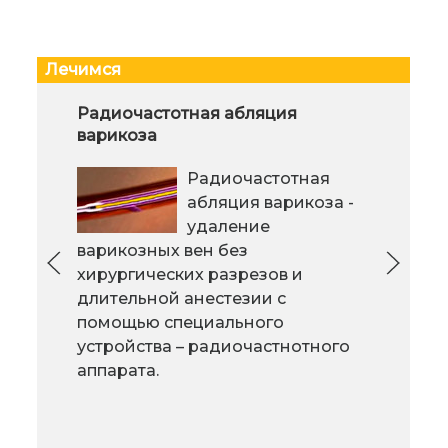
Лечимся
Кодирование и вывод из запоя
Радиочастотная абляция
Не 
варикоза
цел
Кодировка, как и любой другой
Радиочастотная
Целл
метод борьбы с алкоголизмом
абляция варикоза -
соед
представляет собой меры,
удаление
част
направленные на избавление
варикозных вен без
Изл
человека от алкогольной
хирургических разрезов и
это 
зависимости. Запой - состояние, в
длительной анестезии с
хар
котором человек уже не может
помощью специального
масс
прекратить употреблять
устройства – радиочастнотного
уве
спиртные напитки.
аппарата.
коли
орг