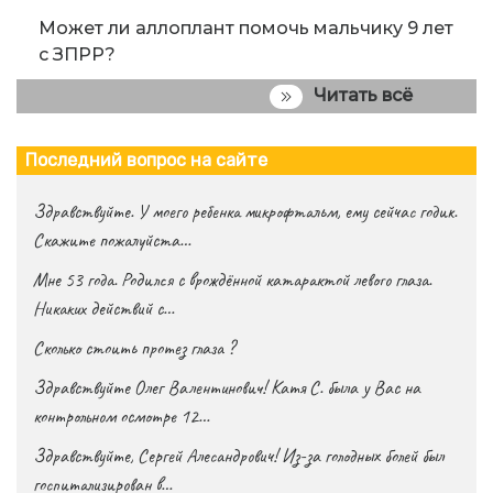
Может ли аллоплант помочь мальчику 9 лет
с ЗПРР?
Читать всё
Последний вопрос на сайте
Здравствуйте. У моего ребенка микрофтальм, ему сейчас годик.
Скажите пожалуйста…
Мне 53 года. Родился с врождённой катарактой левого глаза.
Никаких действий с…
Сколько стоить протез глаза ?
Здравствуйте Олег Валентинович! Катя С. была у Вас на
контрольном осмотре 12…
Здравствуйте, Сергей Алесандрович! Из-за голодных болей был
госпитализирован в…