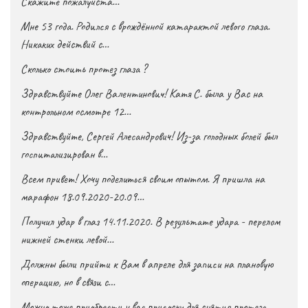
Скажите пожалуйста…
Мне 53 года. Родился с врождённой катарактой левого глаза.
Никаких действий с…
Сколько стоить протез глаза ?
Здравствуйте Олег Валентинович! Катя С. была у Вас на
контрольном осмотре 12…
Здравствуйте, Сергей Алесандрович! Из-за голодных болей был
госпитализирован в…
Всем привет! Хочу поделиться своим опытом. Я пришла на
марафон 18.09.2020-20.09…
Получил удар в глаз 14.11.2020. В результате удара - перелом
нижней стенки левой…
Должны были прийти к Вам в апреле для записи на плановую
операцию, но в связи с…
Можно тоже приобрести у вас присоску для снятия протеза