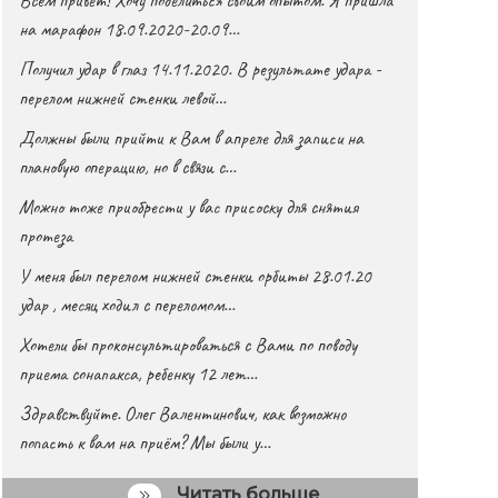
на марафон 18.09.2020-20.09…
Получил удар в глаз 14.11.2020. В результате удара -
перелом нижней стенки левой…
Должны были прийти к Вам в апреле для записи на
плановую операцию, но в связи с…
Можно тоже приобрести у вас присоску для снятия
протеза
У меня был перелом нижней стенки орбиты 28.01.20
удар , месяц ходил с переломом…
Хотели бы проконсультироваться с Вами по поводу
приема сонапакса, ребенку 12 лет…
Здравствуйте. Олег Валентинович, как возможно
попасть к вам на приём? Мы были у…
Читать больше