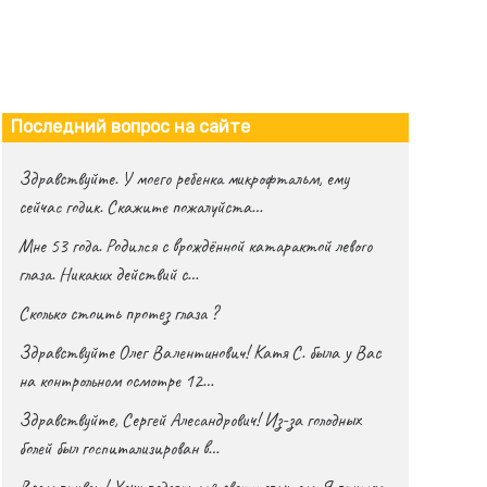
Последний вопрос на сайте
Здравствуйте. У моего ребенка микрофтальм, ему
сейчас годик. Скажите пожалуйста…
Мне 53 года. Родился с врождённой катарактой левого
глаза. Никаких действий с…
Сколько стоить протез глаза ?
Здравствуйте Олег Валентинович! Катя С. была у Вас
на контрольном осмотре 12…
Здравствуйте, Сергей Алесандрович! Из-за голодных
болей был госпитализирован в…
Всем привет! Хочу поделиться своим опытом. Я пришла