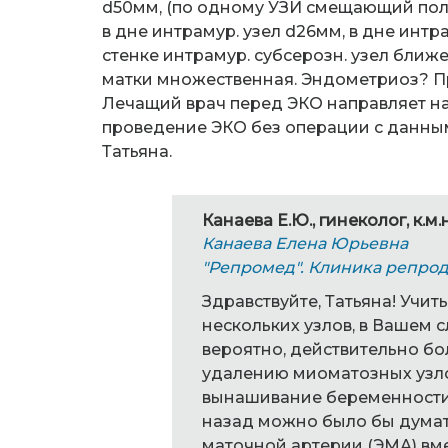
d50мм, (по одному УЗИ смещающий полос
в дне интрамур. узел d26мм, в дне интр
стенке интрамур. субсерозн. узел ближ
матки множественная. Эндометриоз? П
Лечащий врач перед ЭКО направляет н
проведение ЭКО без операции с данным
Татьяна.
Канаева Е.Ю., гинеколог, к.м.н
Канаева Елена Юрьевна
"Репромед". Клиника репро
Здравствуйте, Татьяна! Учи
нескольких узлов, в Вашем с
вероятно, действительно бо
удалению миоматозных узлов
вынашивание беременности 
назад можно было бы дума
маточной артерии (ЭМА) вме