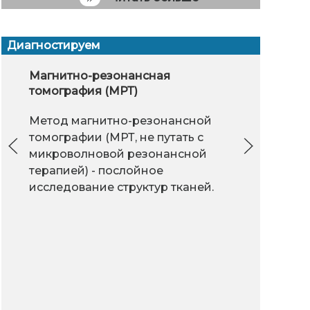
Диагностируем
паление придатков
Герниопластика
Магнитно-резонансная
Массаж
Внутрит
УЗИ
томография (МРТ)
электро
Практически у
Герниопластика -
УЗИ
Герасим
Метод магнитно-резонансной
каждой пятой
хирургический
хор
Внутрит
томографии (МРТ, не путать с
женщины, которая
метод лечения грыж
и х
электро
микроволновой резонансной
живота.
перенесла
час
Герасимо
терапией) - послойное
паление придатков,
поз
любых б
исследование структур тканей.
вивается бесплодие.
организм.
заболев
суставов