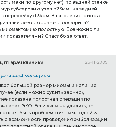
ть маки по другому нет), по задней стенке
амур.субсерозню узел d23мм,, на задней
е к перешейку d24мм. Заключение: миома
ризнаки левостороннего оофорита?
а миомэктомию полостную. Возможно ли
и показателями? Спасибо за ответ.
26-11-2009
., гл. врач клиники
дуктивной медицины
тывая большой размер миомы и наличие
лучае (если можно судить заочно),
лее показана полостная операция по
 перед ЭКО. Если узлы не удалить, то
может быть проблематичным. Года 2-3
ть о возможности проведения эмболизации
сто полостной операции, так как после