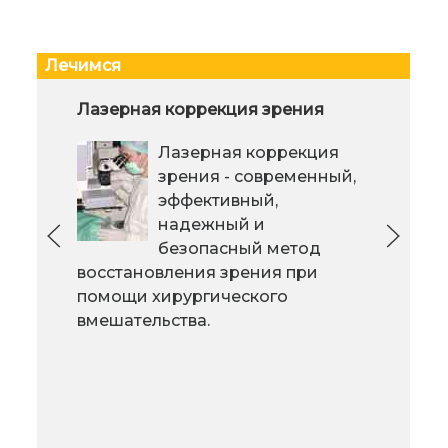
Лечимся
Примеры медицинских
Лазерная коррекция зрения
Вос
продуктов, первоначально
Лазерная коррекция
изобретенных для чего-то
другого
зрения - современный,
эффективный,
Есть много
надежный и
примеров
безопасный метод
вос
препаратов, которые
восстановления зрения при
раз
были первоначально
помощи хирургического
изобретены для одной цели, но
вмешательства.
из-за некоторых побочных
эффектов стали использоваться
совсем для другого назначения.
И здесь вы узнаете только о
нескольких из них.