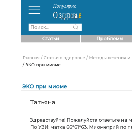
Статьи
Проблемы
Главная
/ Статьи о здоровье
/ Методы лечения и
/ ЭКО при миоме
ЭКО при миоме
Татьяна
Здравствуйте! Пожалуйста ответьте на м
По УЗИ: матка 66*61*63. Миометрий по пе