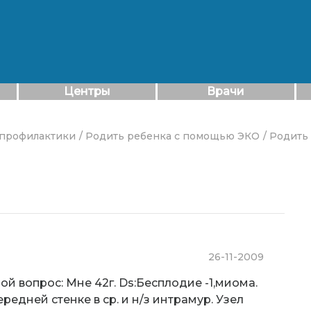
Центры
Врачи
 профилактики
/ Родить ребенка с помощью ЭКО
/ Родить
26-11-2009
ой вопрос: Мне 42г. Ds:Бесплодие -1,миома.
редней стенке в ср. и н/з интрамур. Узел