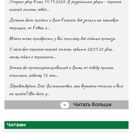
Получил удар в глаз 14.11.2020. В результате удара - перелом
нижней стенки левой…
Должны были прийти к Вам в апреле для записи на плановую
операцию, но в связи с…
Можно тоже приобрести у вас присоску для снятия протеза
У меня был перелом нижней стенки орбиты 28.01.20 удар ,
месяц ходил с переломом…
Хотели бы проконсультироваться с Вами по поводу приема
сонапакса, ребенку 12 лет…
Здравствуйте. Олег Валентинович, как возможно попасть к вам
на приём? Мы были у…
Читать больше
Читаем