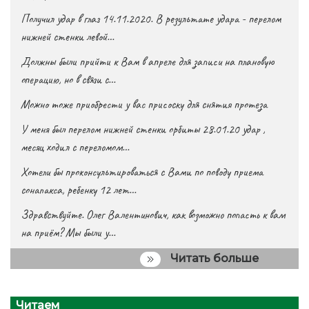
Получил удар в глаз 14.11.2020. В результате удара - перелом
нижней стенки левой…
Должны были прийти к Вам в апреле для записи на плановую
операцию, но в связи с…
Можно тоже приобрести у вас присоску для снятия протеза
У меня был перелом нижней стенки орбиты 28.01.20 удар ,
месяц ходил с переломом…
Хотели бы проконсультироваться с Вами по поводу приема
сонапакса, ребенку 12 лет…
Здравствуйте. Олег Валентинович, как возможно попасть к вам
на приём? Мы были у…
Читать больше
Читаем