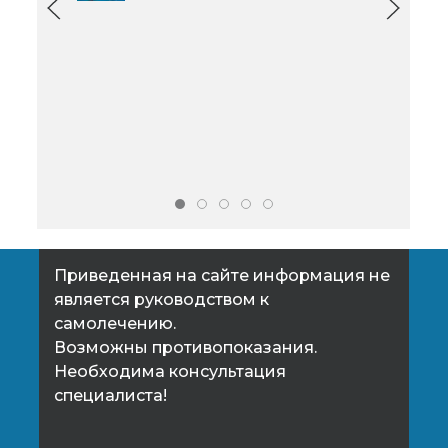
широко распространенным
и н
заболеванием и может служить
тол
причиной бесплодия. В
настоящее время методов
неоперативного, или
консервативного лечения
варикоцеле не существует.
Приведенная на сайте информация не
является руководством к
самолечению.
Возможны противопоказания.
Необходима консультация
специалиста!