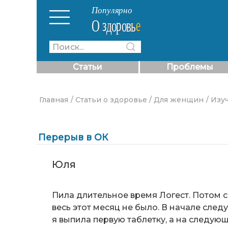
Статьи
Проблемы
Главная
/ Статьи о здоровье
/ Для женщин
/ Изу
Перерыв в ОК
Юля
Пила длительное время Логест. Потом с
весь этот месяц не было. В начале сл
я выпила первую таблетку, а на следующ