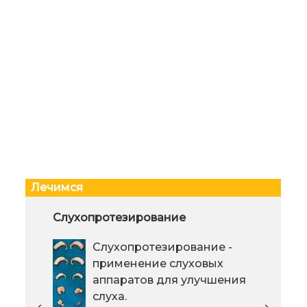
Лечимся
Варикоцеле и бесплодие. Что
Слухопротезирование
О п
необходимо знать пациентам
рас
Слухопротезирование -
Варикоцеле, или варикозное
Вар
применение слуховых
расширение вен семенного
проя
аппаратов для улучшения
канатика, является достаточно
лиш
слуха.