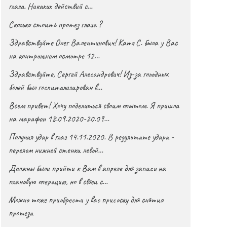
глаза. Никаких действий с…
Сколько стоить протез глаза ?
Здравствуйте Олег Валентинович! Катя С. была у Вас
на контрольном осмотре 12…
Здравствуйте, Сергей Алесандрович! Из-за голодных
болей был госпитализирован в…
Всем привет! Хочу поделиться своим опытом. Я пришла
на марафон 18.09.2020-20.09…
Получил удар в глаз 14.11.2020. В результате удара -
перелом нижней стенки левой…
Должны были прийти к Вам в апреле для записи на
плановую операцию, но в связи с…
Можно тоже приобрести у вас присоску для снятия
протеза