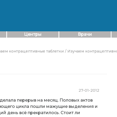
Центры
Врачи
чаем контрацептивные таблетки
/ Изучаем контрацептивны
27-01-2012
делала перерыв на месяц. Половых актов
едующего цикла пошли мажущие выделения и
ий день всё прекратилось. Стоит ли