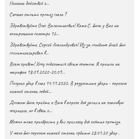
Никаких действий с…
Сколько стоить протез глаза ?
Здравствуйте Олег Валентинович! Катя С. была у Вас на
контрольном осмотре 12…
Здравствуйте, Сергей Алесандрович! Из-за голодных болей был
госпитализирован в…
Всем привет! Хочу поделиться своим опытом. Я пришла на
марафон 18.09.2020-20.09…
Получил удар в глаз 14.11.2020. В результате удара - перелом
нижней стенки левой…
Должны были прийти к Вам в апреле для записи на плановую
операцию, но в связи с…
Можно тоже приобрести у вас присоску для снятия протеза
У меня был перелом нижней стенки орбиты 28.01.20 удар ,