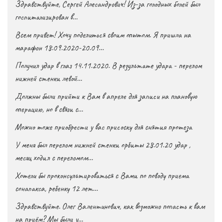
Здравствуйте, Сергей Алесандрович! Из-за голодных болей был
госпитализирован в…
Всем привет! Хочу поделиться своим опытом. Я пришла на
марафон 18.09.2020-20.09…
Получил удар в глаз 14.11.2020. В результате удара - перелом
нижней стенки левой…
Должны были прийти к Вам в апреле для записи на плановую
операцию, но в связи с…
Можно тоже приобрести у вас присоску для снятия протеза
У меня был перелом нижней стенки орбиты 28.01.20 удар ,
месяц ходил с переломом…
Хотели бы проконсультироваться с Вами по поводу приема
сонапакса, ребенку 12 лет…
Здравствуйте. Олег Валентинович, как возможно попасть к вам
на приём? Мы были у…