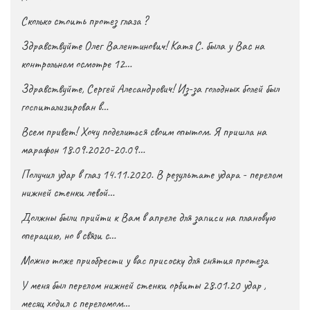
Сколько стоить протез глаза ?
Здравствуйте Олег Валентинович! Катя С. была у Вас на
контрольном осмотре 12…
Здравствуйте, Сергей Алесандрович! Из-за голодных болей был
госпитализирован в…
Всем привет! Хочу поделиться своим опытом. Я пришла на
марафон 18.09.2020-20.09…
Получил удар в глаз 14.11.2020. В результате удара - перелом
нижней стенки левой…
Должны были прийти к Вам в апреле для записи на плановую
операцию, но в связи с…
Можно тоже приобрести у вас присоску для снятия протеза
У меня был перелом нижней стенки орбиты 28.01.20 удар ,
месяц ходил с переломом…