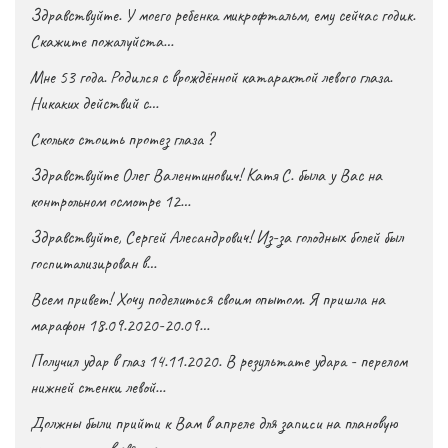
Здравствуйте. У моего ребенка микрофтальм, ему сейчас годик.
Скажите пожалуйста…
Мне 53 года. Родился с врождённой катарактой левого глаза.
Никаких действий с…
Сколько стоить протез глаза ?
Здравствуйте Олег Валентинович! Катя С. была у Вас на
контрольном осмотре 12…
Здравствуйте, Сергей Алесандрович! Из-за голодных болей был
госпитализирован в…
Всем привет! Хочу поделиться своим опытом. Я пришла на
марафон 18.09.2020-20.09…
Получил удар в глаз 14.11.2020. В результате удара - перелом
нижней стенки левой…
Должны были прийти к Вам в апреле для записи на плановую