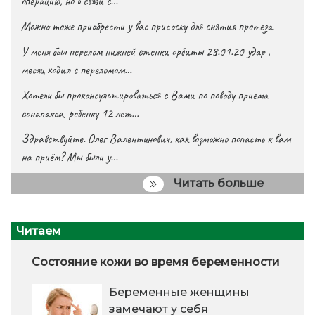
операцию, но в связи с…
Можно тоже приобрести у вас присоску для снятия протеза
У меня был перелом нижней стенки орбиты 28.01.20 удар ,
месяц ходил с переломом…
Хотели бы проконсультироваться с Вами по поводу приема
сонапакса, ребенку 12 лет…
Здравствуйте. Олег Валентинович, как возможно попасть к вам
на приём? Мы были у…
Читать больше
Читаем
Состояние кожи во время беременности
Беременные женщины
замечают у себя