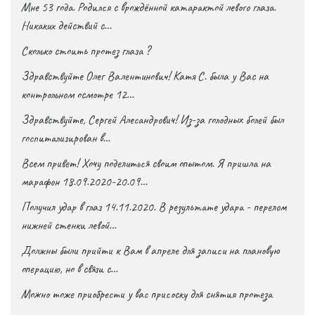
Мне 53 года. Родился с врождённой катарактой левого глаза.
Никаких действий с…
Сколько стоить протез глаза ?
Здравствуйте Олег Валентинович! Катя С. была у Вас на
контрольном осмотре 12…
Здравствуйте, Сергей Алесандрович! Из-за голодных болей был
госпитализирован в…
Всем привет! Хочу поделиться своим опытом. Я пришла на
марафон 18.09.2020-20.09…
Получил удар в глаз 14.11.2020. В результате удара - перелом
нижней стенки левой…
Должны были прийти к Вам в апреле для записи на плановую
операцию, но в связи с…
Можно тоже приобрести у вас присоску для снятия протеза