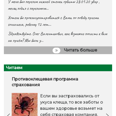
У меня был перелом нижней стенки орбиты 28.01.20 удар ,
месяц ходил с переломом…
Хотели бы проконсультироваться с Вами по поводу приема
сонапакса, ребенку 12 лет…
Здравствуйте. Олег Валентинович, как возможно попасть к вам
на приём? Мы были у…
Читать больше
Читаем
Противоклещевая программа
страхования
Если вы застраховались от
укуса клеща, то все заботы о
вашем здоровье возьмет на
себя страховая компания.