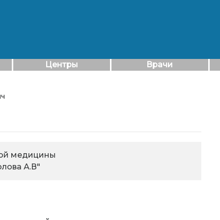
Центры
Врачи
ич
ной медицины
лова А.В"