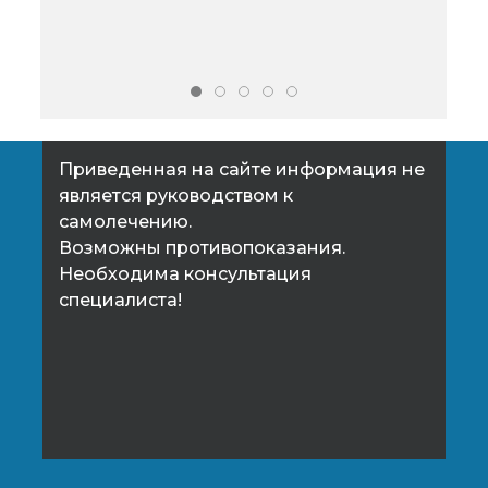
для обеспечения должного
меня
ухода за ним, подходит также
ката
для домашнего использования.
спо
Приведенная на сайте информация не
является руководством к
самолечению.
Возможны противопоказания.
Необходима консультация
специалиста!