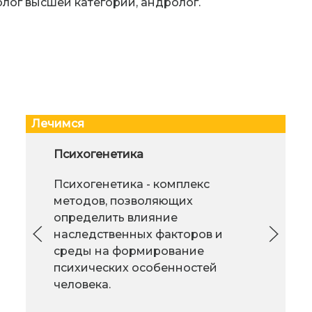
олог высшей категории, андролог.
Лечимся
Кровать медицинская
Психогенетика
Что 
функциональная: назначение и
Психогенетика - комплекс
свойства
методов, позволяющих
Кровать
определить влияние
медицинская
наследственных факторов и
функциональная
среды на формирование
зрен
необходима для облегчения
психических особенностей
явл
жизни лежачего больного. Она
человека.
слеп
имеет ряд технических средств
знае