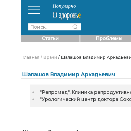
Статьи
Проблемы
Главная
/ Врачи
/ Шалашов Владимир Аркадьев
Шалашов Владимир Аркадьевич
"Репромед". Клиника репродуктив
"Урологический центр доктора Соко