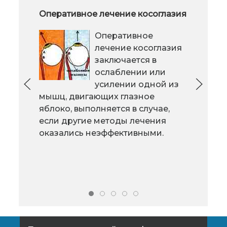
Виниры, как отличный способ
Оперативное лечение косоглазия
Быс
обрести белоснежную улыбку
пох
Оперативное
пред
Установка виниров –
лечение косоглазия
процедура весьма
заключается в
популярная сегодня.
ослаблении или
Спрос, как и
усилении одной из
спор
положено, рождает
мышц, двигающих глазное
неот
предложение и поэтому сегодня
яблоко, выполняется в случае,
лиш
воспользоваться подобной
если другие методы лечения
испо
услугой можно повсеместно.
оказались неэффективными.
Сов
обо
эфф
“S”.