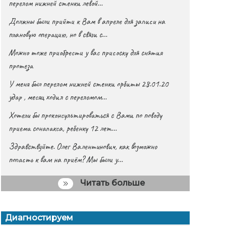
перелом нижней стенки левой…
Должны были прийти к Вам в апреле для записи на
плановую операцию, но в связи с…
Можно тоже приобрести у вас присоску для снятия
протеза
У меня был перелом нижней стенки орбиты 28.01.20
удар , месяц ходил с переломом…
Хотели бы проконсультироваться с Вами по поводу
приема сонапакса, ребенку 12 лет…
Здравствуйте. Олег Валентинович, как возможно
попасть к вам на приём? Мы были у…
Читать больше
Диагностируем