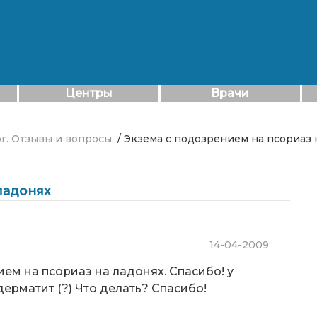
Центры
Врачи
г. Отзывы и вопросы.
/ Экзема с подозрением на псориаз 
ладонях
14-04-2009
ем на псориаз на ладонях. Спасибо! у
дерматит (?) Что делать? Спасибо!