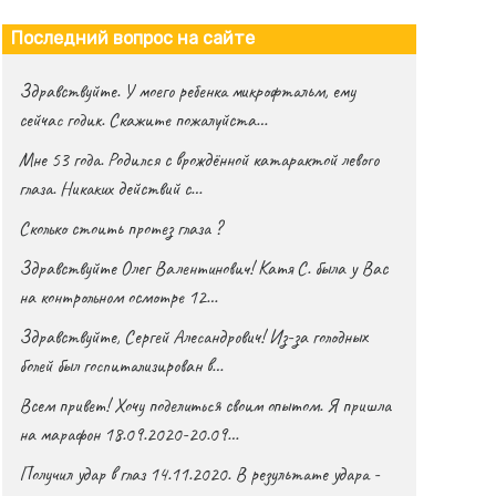
Последний вопрос на сайте
Здравствуйте. У моего ребенка микрофтальм, ему
сейчас годик. Скажите пожалуйста…
Мне 53 года. Родился с врождённой катарактой левого
глаза. Никаких действий с…
Сколько стоить протез глаза ?
Здравствуйте Олег Валентинович! Катя С. была у Вас
на контрольном осмотре 12…
Здравствуйте, Сергей Алесандрович! Из-за голодных
болей был госпитализирован в…
Всем привет! Хочу поделиться своим опытом. Я пришла
на марафон 18.09.2020-20.09…
Получил удар в глаз 14.11.2020. В результате удара -