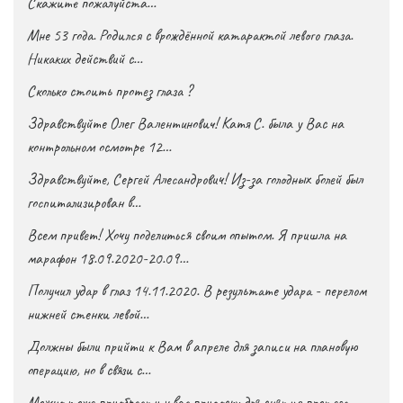
Скажите пожалуйста…
Мне 53 года. Родился с врождённой катарактой левого глаза.
Никаких действий с…
Сколько стоить протез глаза ?
Здравствуйте Олег Валентинович! Катя С. была у Вас на
контрольном осмотре 12…
Здравствуйте, Сергей Алесандрович! Из-за голодных болей был
госпитализирован в…
Всем привет! Хочу поделиться своим опытом. Я пришла на
марафон 18.09.2020-20.09…
Получил удар в глаз 14.11.2020. В результате удара - перелом
нижней стенки левой…
Должны были прийти к Вам в апреле для записи на плановую
операцию, но в связи с…
Можно тоже приобрести у вас присоску для снятия протеза