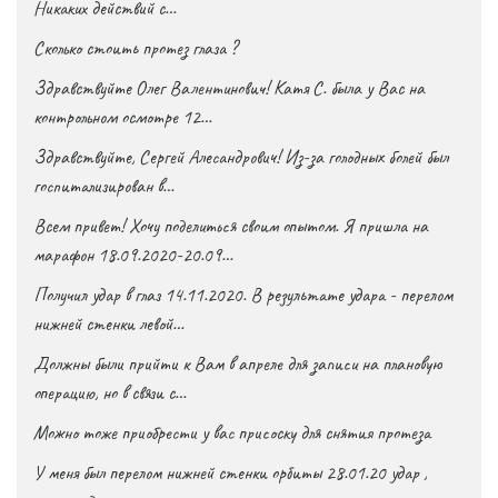
Никаких действий с…
Сколько стоить протез глаза ?
Здравствуйте Олег Валентинович! Катя С. была у Вас на
контрольном осмотре 12…
Здравствуйте, Сергей Алесандрович! Из-за голодных болей был
госпитализирован в…
Всем привет! Хочу поделиться своим опытом. Я пришла на
марафон 18.09.2020-20.09…
Получил удар в глаз 14.11.2020. В результате удара - перелом
нижней стенки левой…
Должны были прийти к Вам в апреле для записи на плановую
операцию, но в связи с…
Можно тоже приобрести у вас присоску для снятия протеза
У меня был перелом нижней стенки орбиты 28.01.20 удар ,