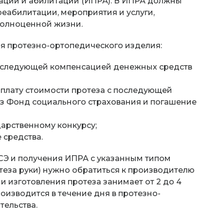
ции и абилитации (ИПРА). В ИПРА должны
еабилитации, мероприятия и услуги,
полноценной жизни.
я протезно-ортопедического изделия:
оследующей компенсацией денежных средств
плату стоимости протеза с последующей
з Фонд социального страхования и погашение
дарственному конкурсу;
 средства.
Э и получения ИПРА с указанным типом
теза руки) нужно обратиться к производителю
 и изготовления протеза занимает от 2 до 4
роизводится в течение дня в протезно-
тельства.