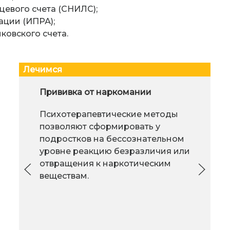
евого счета (СНИЛС);
ции (ИПРА);
ковского счета.
Лечимся
Аутоантитела к различным
Прививка от наркомании
Леч
компонентам щитовидной
Психотерапевтические методы
железы
позволяют сформировать у
При заболеваниях щитовидной
подростков на бессознательном
железы аутоиммунного генеза
уровне реакцию безразличия или
ведущая роль в патологическом
отвращения к наркотическим
мед
процессе принадлежит
веществам.
здес
антителам, продуцируемым B-
эст
лимфоцитами человека к
Выс
различным компонентам
спо
(антигенам) тиреоидной клетки.
вне