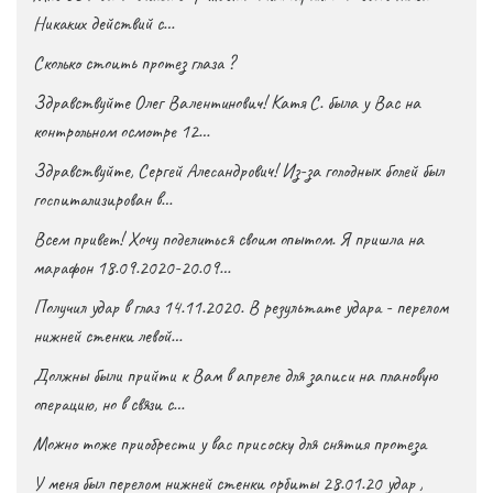
Никаких действий с…
Сколько стоить протез глаза ?
Здравствуйте Олег Валентинович! Катя С. была у Вас на
контрольном осмотре 12…
Здравствуйте, Сергей Алесандрович! Из-за голодных болей был
госпитализирован в…
Всем привет! Хочу поделиться своим опытом. Я пришла на
марафон 18.09.2020-20.09…
Получил удар в глаз 14.11.2020. В результате удара - перелом
нижней стенки левой…
Должны были прийти к Вам в апреле для записи на плановую
операцию, но в связи с…
Можно тоже приобрести у вас присоску для снятия протеза
У меня был перелом нижней стенки орбиты 28.01.20 удар ,