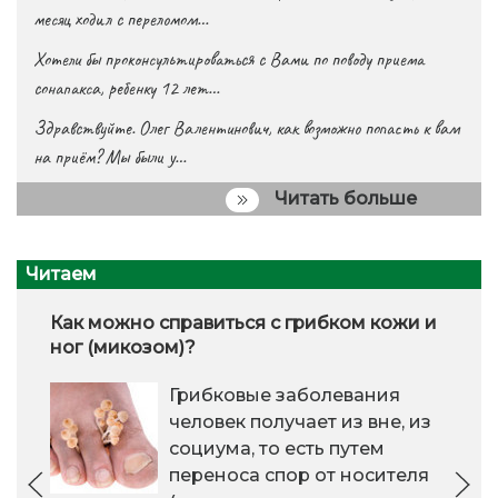
месяц ходил с переломом…
Хотели бы проконсультироваться с Вами по поводу приема
сонапакса, ребенку 12 лет…
Здравствуйте. Олег Валентинович, как возможно попасть к вам
на приём? Мы были у…
Читать больше
Читаем
Как можно справиться с грибком кожи и
ног (микозом)?
Грибковые заболевания
человек получает из вне, из
социума, то есть путем
переноса спор от носителя