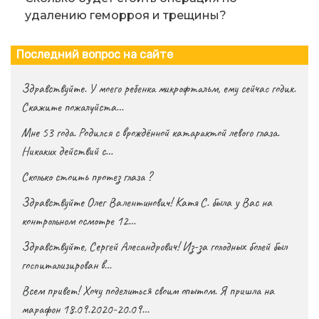
удалению геморроя и трещины?
Последний вопрос на сайте
Здравствуйте. У моего ребенка микрофтальм, ему сейчас годик.
Скажите пожалуйста…
Мне 53 года. Родился с врождённой катарактой левого глаза.
Никаких действий с…
Сколько стоить протез глаза ?
Здравствуйте Олег Валентинович! Катя С. была у Вас на
контрольном осмотре 12…
Здравствуйте, Сергей Алесандрович! Из-за голодных болей был
госпитализирован в…
Всем привет! Хочу поделиться своим опытом. Я пришла на
марафон 18.09.2020-20.09…