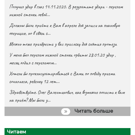
Получил удар в глаз 14.11.2020. В результате удара - перелом
нижней стенки левой…
Должны были прийти к Вам в апреле для записи на плановую
операцию, но в связи с…
Можно тоже приобрести у вас присоску для снятия протеза
У меня был перелом нижней стенки орбиты 28.01.20 удар ,
месяц ходил с переломом…
Хотели бы проконсультироваться с Вами по поводу приема
сонапакса, ребенку 12 лет…
Здравствуйте. Олег Валентинович, как возможно попасть к вам
на приём? Мы были у…
Читать больше
Читаем