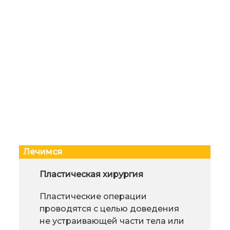
Лечимся
Средства для омоложения: ТОП-3
Пластическая хирургия
Что
препарата для сохранения
Пластические операции
красоты
проводятся с целью доведения
Регулярный прием
не устраивающей части тела или