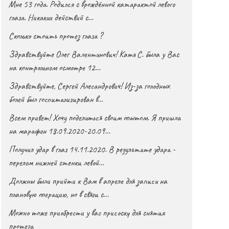
Мне 53 года. Родился с врождённой катарактой левого
глаза. Никаких действий с…
Сколько стоить протез глаза ?
Здравствуйте Олег Валентинович! Катя С. была у Вас
на контрольном осмотре 12…
Здравствуйте, Сергей Алесандрович! Из-за голодных
болей был госпитализирован в…
Всем привет! Хочу поделиться своим опытом. Я пришла
на марафон 18.09.2020-20.09…
Получил удар в глаз 14.11.2020. В результате удара -
перелом нижней стенки левой…
Должны были прийти к Вам в апреле для записи на
плановую операцию, но в связи с…
Можно тоже приобрести у вас присоску для снятия
протеза