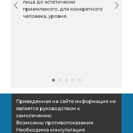
витаминов поможет
лица до эстетически
поддержать тонус,
приемлемого, для конкретного
сохранить природную
человека, уровня.
отды
красоту и даже
продлить жизнь. В этом плане
удобно использовать готовое
средство, изготовленного на
основе натуральных
биологических стимуляторов:
пчелиного молочка, бобровой
струи,
Приведенная на сайте информация не
является руководством к
самолечению.
Возможны противопоказания.
Необходима консультация