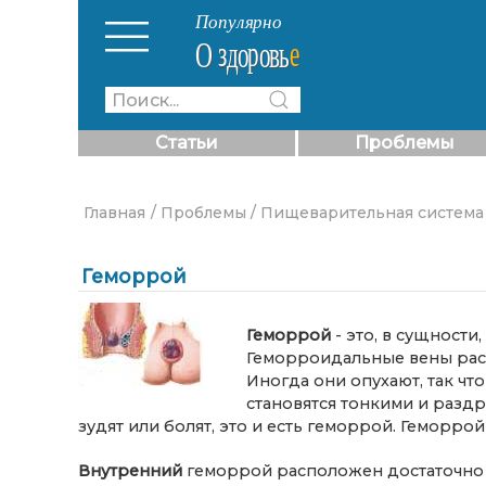
Статьи
Проблемы
Главная
/ Проблемы
/ Пищеварительная система
Геморрой
Геморрой
- это, в сущност
Геморроидальные вены расп
Иногда они опухают, так чт
становятся тонкими и разд
зудят или болят, это и есть геморрой. Геморро
Внутренний
геморрой расположен достаточно д