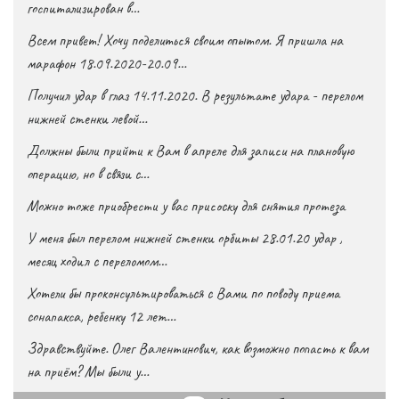
госпитализирован в…
Всем привет! Хочу поделиться своим опытом. Я пришла на
марафон 18.09.2020-20.09…
Получил удар в глаз 14.11.2020. В результате удара - перелом
нижней стенки левой…
Должны были прийти к Вам в апреле для записи на плановую
операцию, но в связи с…
Можно тоже приобрести у вас присоску для снятия протеза
У меня был перелом нижней стенки орбиты 28.01.20 удар ,
месяц ходил с переломом…
Хотели бы проконсультироваться с Вами по поводу приема
сонапакса, ребенку 12 лет…
Здравствуйте. Олег Валентинович, как возможно попасть к вам
на приём? Мы были у…