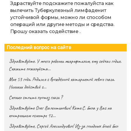
Здраствуйте подскажите пожалуйста как
вылечить Туберкулезный лимфаденит
устойчивой формы, можно ли способом
операций или другие методы и средства.
Прошу оказать содействие .
Последний вопрос на сайте
Здравствуйте. У моего ребенка микрофтальм, ему сейчас годик.
Скажите пожалуйста…
Мне 53 года. Родился с врождённой катарактой левого глаза.
Никаких действий с…
Сколько стоить протез глаза ?
Здравствуйте Олег Валентинович! Катя С. была у Вас на
контрольном осмотре 12…
Здравствуйте, Сергей Алесандрович! Из-за голодных болей был