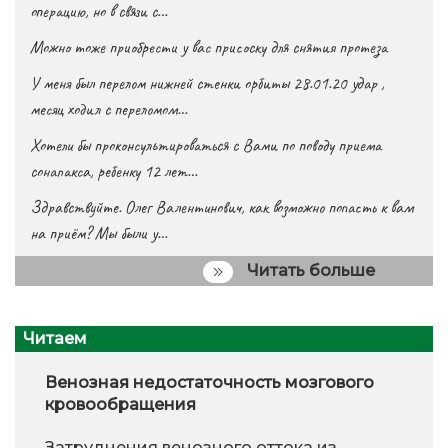
операцию, но в связи с…
Можно тоже приобрести у вас присоску для снятия протеза
У меня был перелом нижней стенки орбиты 28.01.20 удар ,
месяц ходил с переломом…
Хотели бы проконсультироваться с Вами по поводу приема
сонапакса, ребенку 12 лет…
Здравствуйте. Олег Валентинович, как возможно попасть к вам
на приём? Мы были у…
Читать больше
Читаем
Венозная недостаточность мозгового
кровообращения
Затруднения венозного оттока из