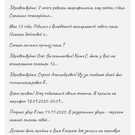
Здравствуйте. У моего ребенка микрофтальм, ему сейчас годик.
Скажите пожалуйста…
Мне 53 года. Родился с врождённой катарактой левого глаза.
Никаких действий с…
Сколько стоить протез глаза ?
Здравствуйте Олег Валентинович! Катя С. была у Вас на
контрольном осмотре 12…
Здравствуйте, Сергей Алесандрович! Из-за голодных болей был
госпитализирован в…
Всем привет! Хочу поделиться своим опытом. Я пришла на
марафон 18.09.2020-20.09…
Получил удар в глаз 14.11.2020. В результате удара - перелом
нижней стенки левой…
Должны были прийти к Вам в апреле для записи на плановую