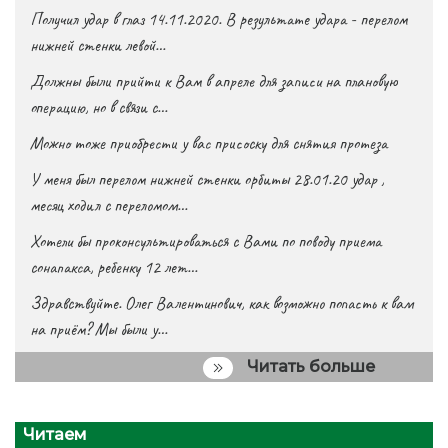
Получил удар в глаз 14.11.2020. В результате удара - перелом
нижней стенки левой…
Должны были прийти к Вам в апреле для записи на плановую
операцию, но в связи с…
Можно тоже приобрести у вас присоску для снятия протеза
У меня был перелом нижней стенки орбиты 28.01.20 удар ,
месяц ходил с переломом…
Хотели бы проконсультироваться с Вами по поводу приема
сонапакса, ребенку 12 лет…
Здравствуйте. Олег Валентинович, как возможно попасть к вам
на приём? Мы были у…
Читать больше
Читаем