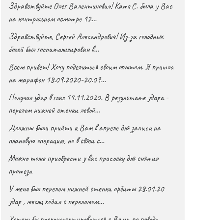
Здравствуйте Олег Валентинович! Катя С. была у Вас
на контрольном осмотре 12…
Здравствуйте, Сергей Алесандрович! Из-за голодных
болей был госпитализирован в…
Всем привет! Хочу поделиться своим опытом. Я пришла
на марафон 18.09.2020-20.09…
Получил удар в глаз 14.11.2020. В результате удара -
перелом нижней стенки левой…
Должны были прийти к Вам в апреле для записи на
плановую операцию, но в связи с…
Можно тоже приобрести у вас присоску для снятия
протеза
У меня был перелом нижней стенки орбиты 28.01.20
удар , месяц ходил с переломом…
Хотели бы проконсультироваться с Вами по поводу