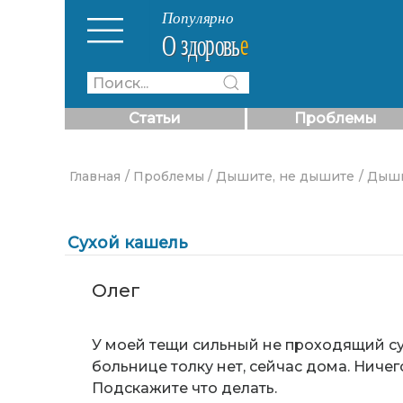
Статьи
Проблемы
Главная
/ Проблемы
/ Дышите, не дышите
/ Дыш
Сухой кашель
Олег
У моей тещи сильный не проходящий су
больнице толку нет, сейчас дома. Ничего 
Подскажите что делать.