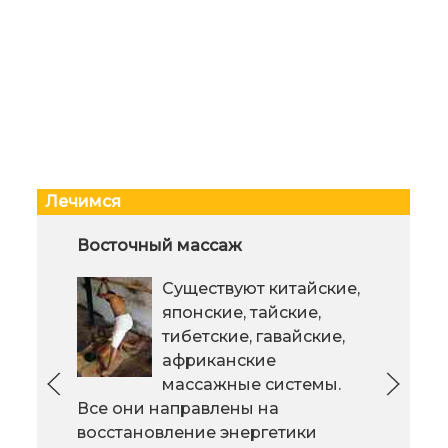
Лечимся
Вместе против рака
Восточный массаж
Муж
пом
Определению онкомаркеров -
Существуют китайские,
специальный анализ выявления
японские, тайские,
заболевания раком.
тибетские, гавайские,
африканские
массажные системы.
случ
Все они направлены на
муж
восстановление энергетики