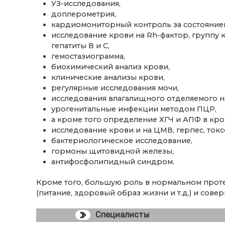
УЗ-исследования,
доплерометрия,
кардиомониторный контроль за состояние
исследование крови на Rh-фактор, группу к
гепатиты В и С,
гемостазиограмма,
биохимический анализ крови,
клинические анализы крови,
регулярные исследования мочи,
исследования влагалищного отделяемого н
урогенитальные инфекции методом ПЦР,
а кроме того определение ХГЧ и АПФ в кро
исследование крови и на ЦМВ, герпес, токс
бактериологическое исследование,
гормоны щитовидной железы,
антифосфолипидный синдром.
Кроме того, большую роль в нормальном прот
(питание, здоровый образ жизни и т.д.) и сов
Специалисты