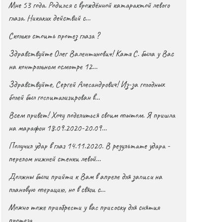
Мне 53 года. Родился с врождённой катарактой левого
глаза. Никаких действий с…
Сколько стоить протез глаза ?
Здравствуйте Олег Валентинович! Катя С. была у Вас
на контрольном осмотре 12…
Здравствуйте, Сергей Алесандрович! Из-за голодных
болей был госпитализирован в…
Всем привет! Хочу поделиться своим опытом. Я пришла
на марафон 18.09.2020-20.09…
Получил удар в глаз 14.11.2020. В результате удара -
перелом нижней стенки левой…
Должны были прийти к Вам в апреле для записи на
плановую операцию, но в связи с…
Можно тоже приобрести у вас присоску для снятия
протеза