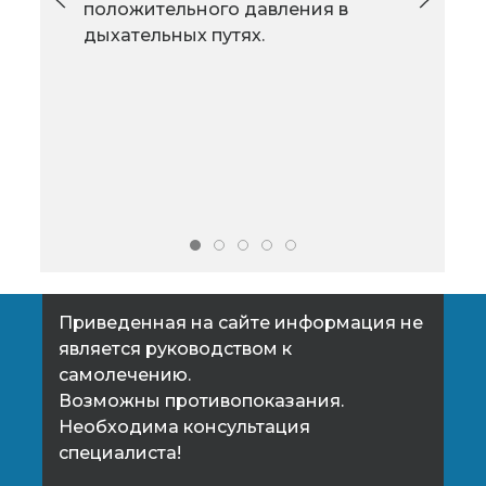
чьи врачи пользуются огромным
положительного давления в
авторитетом и куда ради лечения
дыхательных путях.
мно
рака и многих других болезней,
люд
приезжает огромное количество
медицинских туристов из самых
разных стран мира.
Приведенная на сайте информация не
является руководством к
самолечению.
Возможны противопоказания.
Необходима консультация
специалиста!