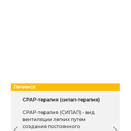
Лечимся
Лечение в Германии. Что нужно
СРАР-терапия (сипап-терапия)
Зач
знать при выборе
СРАР-терапия (СИПАП) - вид
Одним из лидеров современной
вентиляции легких путем
медицины является Германия,
создания постоянного