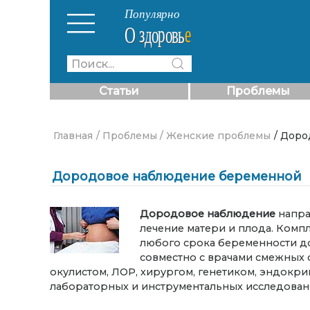
Статьи
Проблемы
Главная
/ Проблемы
/ Женские проблемы
/ Дор
Дородовое наблюдение беременной
Дородовое наблюдение
напра
лечение матери и плода. Ком
любого срока беременности д
совместно с врачами смежных 
окулистом, ЛОР, хирургом, генетиком, эндокр
лабораторных и инструментальных исследован