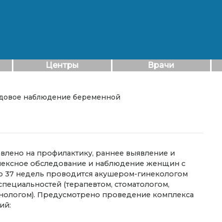
Центры
Врачи
одовое наблюдение беременной
влено на профилактику, раннее выявление и
плексное обследование и наблюдение женщин с
о 37 недель проводится акушером-гинекологом
специальностей (терапевтом, стоматологом,
инологом). Предусмотрено проведение комплекса
ий: