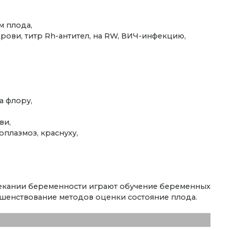
м плода,
рови, титр Rh-антител, на RW, ВИЧ-инфекцию,
а флору,
ви,
оплазмоз, краснуху,
екании беременности играют обучение беременных
ершенствование методов оценки состояние плода.