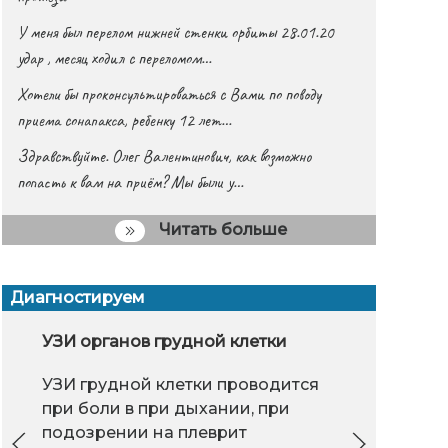
У меня был перелом нижней стенки орбиты 28.01.20
удар , месяц ходил с переломом…
Хотели бы проконсультироваться с Вами по поводу
приема сонапакса, ребенку 12 лет…
Здравствуйте. Олег Валентинович, как возможно
попасть к вам на приём? Мы были у…
Читать больше
Диагностируем
ем нужно увлажнять воздух?
Дарсонвализация
УЗИ органов грудной клетки
Насилие в о
Привив
Тим
разным
УЗИ грудной клетки проводится
Недостаточная
Дарсонвализация -
Тем
при боли в при дыхании, при
влажность воздуха в
применение с
(Им
подозрении на плеврит
помещении может
лечебной целью
обн