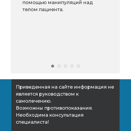
себя более
воз
помощью манипуляций над
эффективным, чем лекарства,
Спис
телом пациента.
травы, физиотерапия и прочие
мож
средства, которыми располагает
пер
народная медицина.
глу
Скорректировать небольшие
очен
отклонения от нормы и не
допускать их в будущем поможет
общеукреп
Приведенная на сайте информация не
является руководством к
самолечению.
Возможны противопоказания.
Необходима консультация
специалиста!