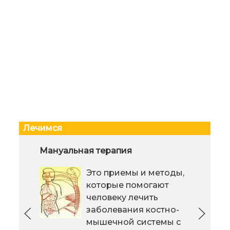
Лечимся
Массаж и гимнастика для
Мануальная терапия
Вли
малыша
его
Это приемы и методы,
Массаж в
которые помогают
младенческом
человеку лечить
возрасте
заболевания костно-
зарекомендовал
мышечной системы с