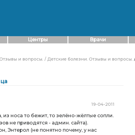
Центры
Врачи
 Отзывы и вопросы.
/ Детские болезни. Отзывы и вопросы.
яца
19-04-2011
, из носа то бежит, то зелёно-жёлтые сопли.
ов не приводятся - админ. сайта).
н, Энтерол (не понятно почему, у нас