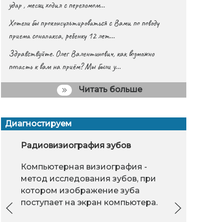
удар , месяц ходил с переломом…
Хотели бы проконсультироваться с Вами по поводу
приема сонапакса, ребенку 12 лет…
Здравствуйте. Олег Валентинович, как возможно
попасть к вам на приём? Мы были у…
Читать больше
Диагностируем
яние очистки организма на
Эндоскопические операции
Радиовизиография зубов
Хроническая
Глазное
Цве
 органы
Эндоскопические операции - вид
Компьютерная визиография -
Цве
После очистки
проводимых операций с
метод исследования зубов, при
реа
органов проходят
помощью специальных приборов
котором изображение зуба
морщины, а кожа из
(эндоскопов)
поступает на экран компьютера.
сухой или жирной
длятся более
целей пр