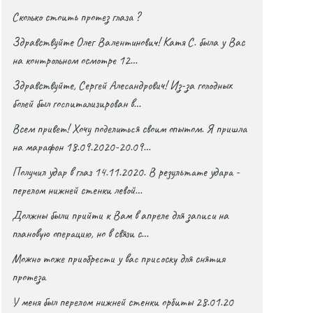
Сколько стоить протез глаза ?
Здравствуйте Олег Валентинович! Катя С. была у Вас
на контрольном осмотре 12…
Здравствуйте, Сергей Алесандрович! Из-за голодных
болей был госпитализирован в…
Всем привет! Хочу поделиться своим опытом. Я пришла
на марафон 18.09.2020-20.09…
Получил удар в глаз 14.11.2020. В результате удара -
перелом нижней стенки левой…
Должны были прийти к Вам в апреле для записи на
плановую операцию, но в связи с…
Можно тоже приобрести у вас присоску для снятия
протеза
У меня был перелом нижней стенки орбиты 28.01.20