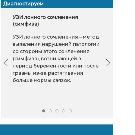
Диагностируем
ь стройной - это легко?
Гастропластика
УЗИ лонного сочленения
Гастроэнтер
Лазерот
Теп
(симфиза)
Вы думаете я не
Гастропластика -
Теп
УЗИ лонного сочленения – метод
пробовала худеть? Да я
операция по
(те
выявления нарушений патологии
все перебробовала:
уменьшению объема
мет
со стороны этого сочленения
БАДы, диеты,
желудка.
инф
низкоэн
(симфиза), возникающей в
супержиросжигающие
лечением, а 
теп
лазера.
период беременности или после
ейли. Результат всегда был
профилактик
орг
травмы из-за растягивания
 - минус 5 килограмм, потом
желудочно- 
про
больше нормы связок.
 десять. Не верила в себя и
жиз
ех предприятия по сбросе
дел
 пока не получила помощь.
экс