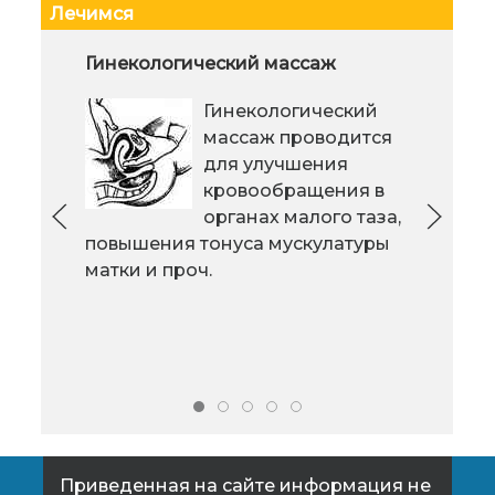
Лечимся
Я рисую... глаза
Гинекологический массаж
Стат
Технология
Гинекологический
изготовления
массаж проводится
протезов из
для улучшения
пластмассы
кровообращения в
позволяет сделать искусственный
органах малого таза,
глаз легче и удобнее. Искусство
повышения тонуса мускулатуры
кокт
художников придает радужке
матки и проч.
один
искусственного глаза цвет и блеск
плюс
настоящего, здорового.
усп
веса
Приведенная на сайте информация не