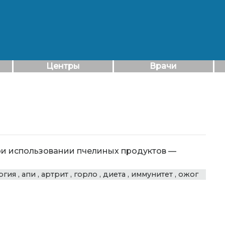
Центры
Врачи
ри использовании пчелиных продуктов
—
ргия
,
апи
,
артрит
,
горло
,
диета
,
иммунитет
,
ожог